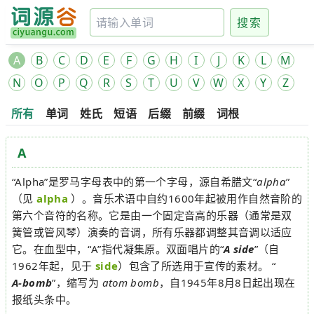
搜索
A
B
C
D
E
F
G
H
I
J
K
L
M
N
O
P
Q
R
S
T
U
V
W
X
Y
Z
所有
单词
姓氏
短语
后缀
前缀
词根
A
“Alpha”是罗马字母表中的第一个字母，源自希腊文“
alpha
”
（见
alpha
）。音乐术语中自约1600年起被用作自然音阶的
第六个音符的名称。它是由一个固定音高的乐器（通常是双
簧管或管风琴）演奏的音调，所有乐器都调整其音调以适应
它。在血型中，“A”指代凝集原。双面唱片的“
A side
”（自
1962年起，见于
side
）包含了所选用于宣传的素材。 “
A-bomb
”，缩写为
atom bomb
，自1945年8月8日起出现在
报纸头条中。