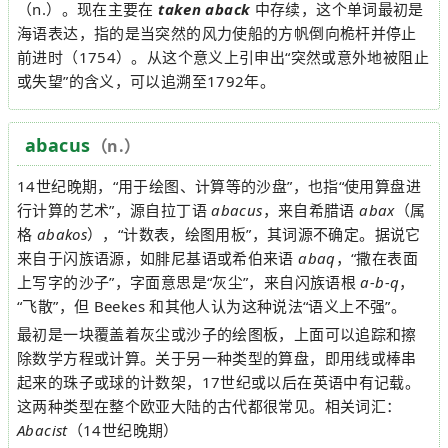
（n.）。现在主要在
taken aback
中存续，这个单词最初是
海语表达，指的是当突然的风力使船的方帆倒向桅杆并停止
前进时（1754）。从这个意义上引申出“突然或意外地被阻止
或失望”的含义，可以追溯至1792年。
abacus
（n.）
14世纪晚期，“用于绘图、计算等的沙盘”，也指“使用算盘进
行计算的艺术”，源自拉丁语
abacus
，来自希腊语
abax
（属
格
abakos
），“计数表，绘图用板”，其词源不确定。据说它
来自于闪族语源，如腓尼基语或希伯来语
abaq
，“撒在表面
上写字的沙子”，字面意思是“灰尘”，来自闪族语根
a-b-q
，
“飞散”，但 Beekes 和其他人认为这种说法“语义上不强”。
最初是一块覆盖着灰尘或沙子的绘图板，上面可以追踪和擦
除数学方程或计算。关于另一种类型的算盘，即用线或棒串
起来的珠子或球的计数架，17世纪或以后在英语中有记载。
这两种类型在整个欧亚大陆的古代都很常见。相关词汇：
Abacist
（14世纪晚期）