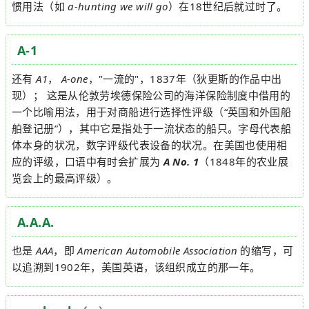
惯用法（如
a-hunting we will go
）在18世纪后就过时了。
A-1
还有
A1
，
A-one
，"一流的"，1837年（狄更斯的作品中出
现）； 这是从伦敦劳埃德保险公司的海洋保险制度中借用的
一个比喻用法，用于对商船进行选择性评级（“英国和外国船
舶登记册”），其中它是指处于一流状态的船只。字母代表船
体本身的状况，数字评级代表设备的状况。在美国也使用相
应的评级，口语中有时会扩展为
A No. 1
（1848年的农业展
览会上的最高评级）。
A.A.A.
也是
AAA
，即
American Automobile Association
的缩写，可
以追溯到1902年，美国英语，该组织成立的那一年。