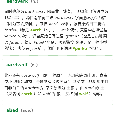
aardvark
（n.）
同时也称为
aard-vark
，即南非土拨鼠，1833年（德语中为
1824年），源自南非荷兰语
aardvark
，字面意思为“地猪”
（因为它会挖洞），来自
aard
“地球”，源自原始日耳曼语
*ertho-
（参见
earth
（n.））+
vark
“猪”，来自中古荷兰语
varken
“小猪”，源自原始日耳曼语
*farhaz
（也是古高地德
语
farah
、德语
Ferkel
“小猪，吸奶猪”的来源，是一种小型
的猪； 古英语
fearh
），源自 PIE 词根
*porko-
“小猪”。
aardwolf
（n.）
此外还有
aard-wolf
，即“一种原产于东部和南部非洲、食虫
类小型哺乳动物，与鬣狗有亲缘关系”。其英文 1833 年出自
南非荷兰语
aardwolf
，字面意思为“土狼”，由
aard
的“土”
（见名词
earth
）和
wolf
的“狼”（见名词
wolf
）构成。
abed
（adv.）