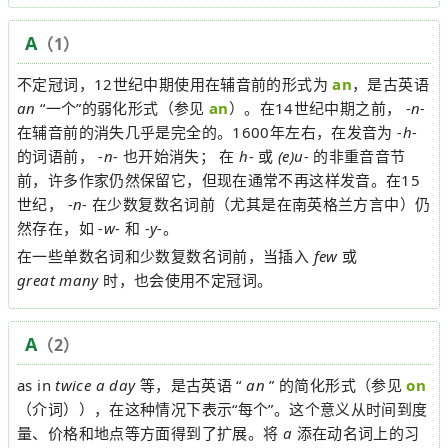
A
（1）
不定冠词，12世纪中期使用在辅音前的形式为
an
，是古英语
an
“一个”的弱化形式（参见
an
）。在14世纪中期之前，
-n-
在辅音前的消失几乎是完全的。1600年左右，在发音为
-h-
的词语前，
-n-
也开始消失； 在
h-
或
(e)u-
的非重音音节
前，许多作家仍然保留它，但现在通常不再这样发音。在15
世纪，
-n-
在少数复数名词前（尤其是在南英格兰方言中）仍
然存在，如
-w-
和
-y-
。
在一些单数名词和少数复数名词前，当插入
few
或
great many
时，也会使用不定冠词。
A
（2）
as in
twice a day
等，是古英语 “
an
” 的简化形式（参见
on
（介词）），在这种情况下表示“每个”。这个意义从时间到度
量、价格和地点等方面得到了扩展。将
a
添在动名词上的习