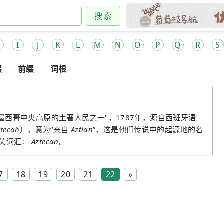
搜索
H
I
J
K
L
M
N
O
P
Q
R
S
缀
前缀
词根
墨西哥中央高原的土著人民之一"，1787年，源自西班牙语
ztecah
），意为“来自
Aztlan
”，这是他们传说中的起源地的名
相关词汇：
Aztecan
。
7
18
19
20
21
22
»