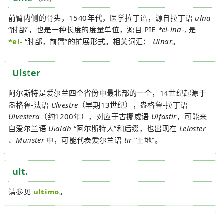
前臂内侧的骨头，1540年代，医学拉丁语，源自拉丁语
ulna
“肘部”，也是一种长度的度量单位，源自 PIE
*el-ina-
, 是
*el-
“肘部，前臂”的扩展形式。相关词汇：
Ulnar
。
Ulster
阿尔斯特是爱尔兰四个省份中最北部的一个，14世纪起源于
盎格鲁-法语
Ulvestre
（早期13世纪），盎格鲁-拉丁语
Ulvestera
（约1200年），对应于古挪威语
Ulfastir
，可能来
自爱尔兰语
Ulaidh
“阿尔斯特人”和后缀，也出现在
Leinster
、
Munster
中，可能代表爱尔兰语
tir
“土地”。
ult.
请参见
ultimo
。