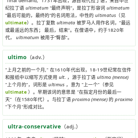
"final demand," 1731年出现，源自现代拉丁语，来自中世
纪拉丁语
ultimatum
“最终声明”，是拉丁形容词
ultimatum
“最后可能的，最终的”的名词用法，中性的
ultimatus
（见
ultimate
）。拉丁复数
ultimata
被罗马人用作名词，“最远
或最遥远的东西； 最后，结束”。在俚语中，约于1820年
代，
ultimatum
被用于“臀部”。
ultimo
（adv.）
"上月之前的一个月," 在1610年代出现，18-19世纪常在信件
和报纸中以缩写方式使用
ult.
，源于拉丁语
ultimo (mense)
"上个月的"，词形是
ultimus
，意为 "上一个"（参见
ultimate
）。早期该词的意思是 "在指定月份的最后一
天"（在1580年代）。与拉丁语
proximo (mense)
的
proximo
"下个月"形成对比。
ultra-conservative
（adj.）