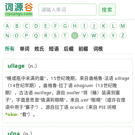
搜索
A
B
C
D
E
F
G
H
I
J
K
L
M
N
O
P
Q
R
S
T
U
V
W
X
Y
Z
所有
单词
姓氏
短语
后缀
前缀
词根
ullage
（n.）
"桶或瓶中未满的量"，15世纪晚期，来自盎格鲁-法语
ulliage
（14世纪早期），盎格鲁-拉丁语
oliagium
（13世纪晚
期），古法语
ouillage
，源自
ouiller
“将（桶）装满到塞
子”，字面意思是“填满到眼睛”，来自
ueil
“眼睛”（或许在俚
语中用于“塞子”），源自拉丁语
oculus
（来自 PIE 词根
*okw-
“看”）。
ulna
（n.）