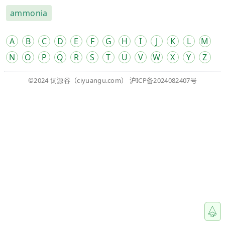
ammonia
A
B
C
D
E
F
G
H
I
J
K
L
M
N
O
P
Q
R
S
T
U
V
W
X
Y
Z
©2024
词源谷
（ciyuangu.com）
沪ICP备2024082407号