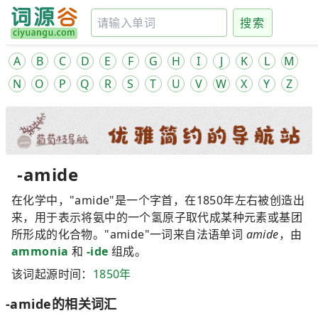
搜索
A
B
C
D
E
F
G
H
I
J
K
L
M
N
O
P
Q
R
S
T
U
V
W
X
Y
Z
-amide
在化学中，"amide"是一个字首，在1850年左右被创造出
来，用于表示将氨中的一个氢原子取代成某种元素或基团
所形成的化合物。"amide"一词来自法语单词
amide
，由
ammonia
和
-ide
组成。
该词起源时间：
1850年
-amide的相关词汇