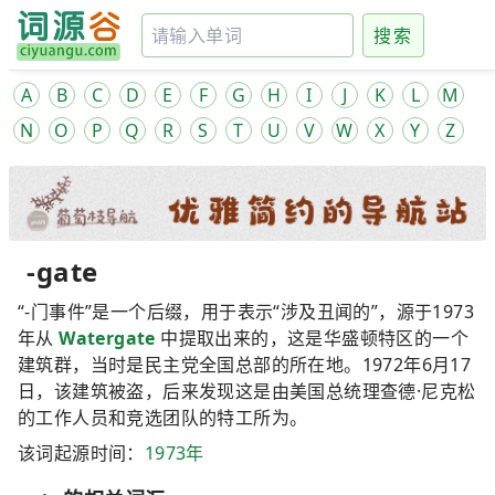
搜索
A
B
C
D
E
F
G
H
I
J
K
L
M
N
O
P
Q
R
S
T
U
V
W
X
Y
Z
-gate
“-门事件”是一个后缀，用于表示“涉及丑闻的”，源于1973
年从
Watergate
中提取出来的，这是华盛顿特区的一个
建筑群，当时是民主党全国总部的所在地。1972年6月17
日，该建筑被盗，后来发现这是由美国总统理查德·尼克松
的工作人员和竞选团队的特工所为。
该词起源时间：
1973年