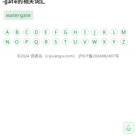
-gate的相关词汇
watergate
A
B
C
D
E
F
G
H
I
J
K
L
M
N
O
P
Q
R
S
T
U
V
W
X
Y
Z
©2024
词源谷
（ciyuangu.com）
沪ICP备2024082407号