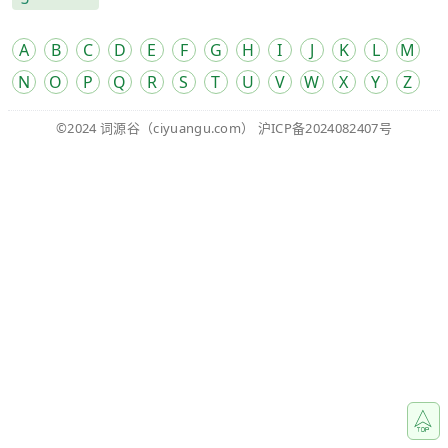
A
B
C
D
E
F
G
H
I
J
K
L
M
N
O
P
Q
R
S
T
U
V
W
X
Y
Z
©2024
词源谷
（ciyuangu.com）
沪ICP备2024082407号