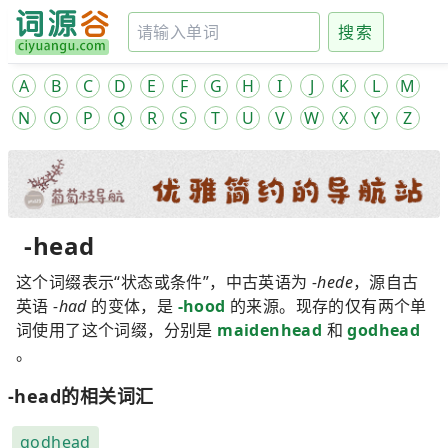
搜索
A
B
C
D
E
F
G
H
I
J
K
L
M
N
O
P
Q
R
S
T
U
V
W
X
Y
Z
-head
这个词缀表示“状态或条件”，中古英语为
-hede
，源自古
英语
-had
的变体，是
-hood
的来源。现存的仅有两个单
词使用了这个词缀，分别是
maidenhead
和
godhead
。
-head的相关词汇
godhead