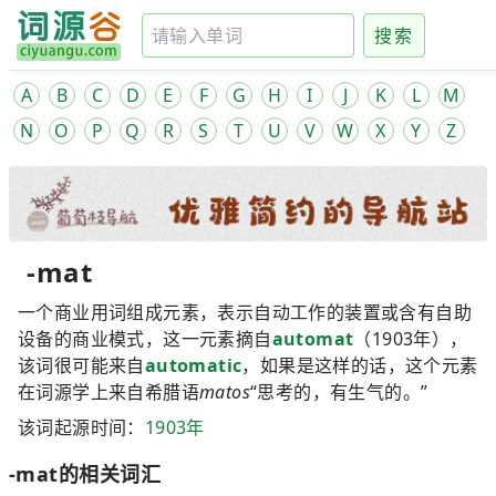
搜索
A
B
C
D
E
F
G
H
I
J
K
L
M
N
O
P
Q
R
S
T
U
V
W
X
Y
Z
-mat
一个商业用词组成元素，表示自动工作的装置或含有自助
设备的商业模式，这一元素摘自
automat
（1903年），
该词很可能来自
automatic
，如果是这样的话，这个元素
在词源学上来自希腊语
matos
“思考的，有生气的。”
该词起源时间：
1903年
-mat的相关词汇