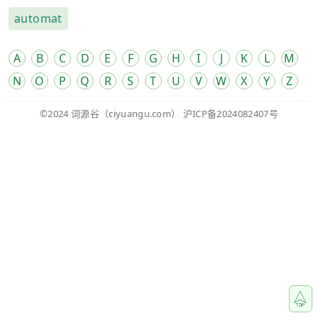
automat
A
B
C
D
E
F
G
H
I
J
K
L
M
N
O
P
Q
R
S
T
U
V
W
X
Y
Z
©2024
词源谷
（ciyuangu.com）
沪ICP备2024082407号