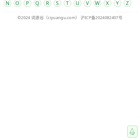
N
O
P
Q
R
S
T
U
V
W
X
Y
Z
©2024
词源谷
（ciyuangu.com）
沪ICP备2024082407号