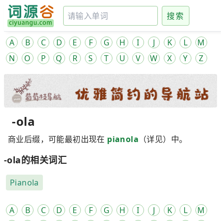
搜索
A
B
C
D
E
F
G
H
I
J
K
L
M
N
O
P
Q
R
S
T
U
V
W
X
Y
Z
-ola
商业后缀，可能最初出现在
pianola
（详见）中。
-ola的相关词汇
Pianola
A
B
C
D
E
F
G
H
I
J
K
L
M