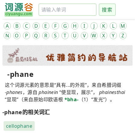
搜索
A
B
C
D
E
F
G
H
I
J
K
L
M
N
O
P
Q
R
S
T
U
V
W
X
Y
Z
-phane
这个词源元素的意思是“具有...的外观”，来自希腊词缀
-phanes
，源自
phainein
“使显现，展示”，
phainesthai
“显现”（来自原始印欧语根
*bha-
（1）“发光”）。
-phane的相关词汇
cellophane