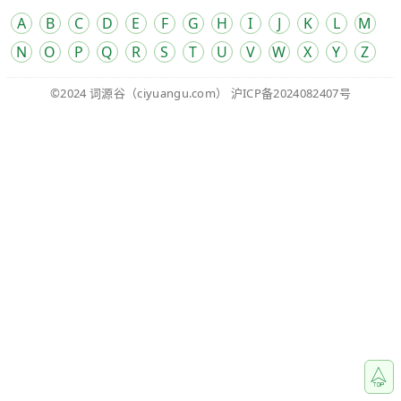
A
B
C
D
E
F
G
H
I
J
K
L
M
N
O
P
Q
R
S
T
U
V
W
X
Y
Z
©2024
词源谷
（ciyuangu.com）
沪ICP备2024082407号