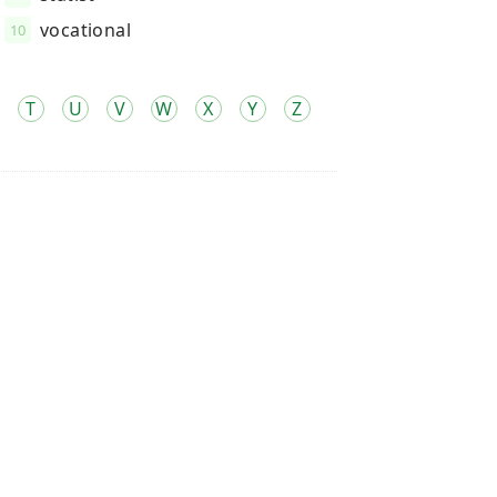
vocational
10
T
U
V
W
X
Y
Z