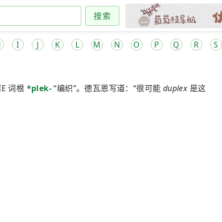
搜索
H
I
J
K
L
M
N
O
P
Q
R
S
IE 词根
*plek-
“编织”。德瓦恩写道：“很可能
duplex
是这