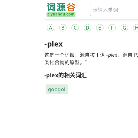
A
B
C
D
E
F
G
-plex
这是一个词缀，源自拉丁语
-plex
，源自 P
类化合物的原型。”
-plex的相关词汇
googol