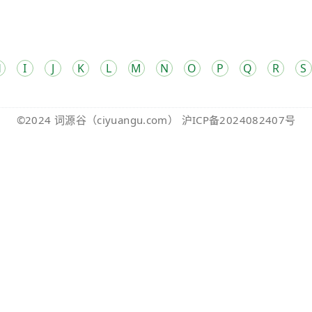
H
I
J
K
L
M
N
O
P
Q
R
S
©2024
词源谷
（ciyuangu.com）
沪ICP备2024082407号