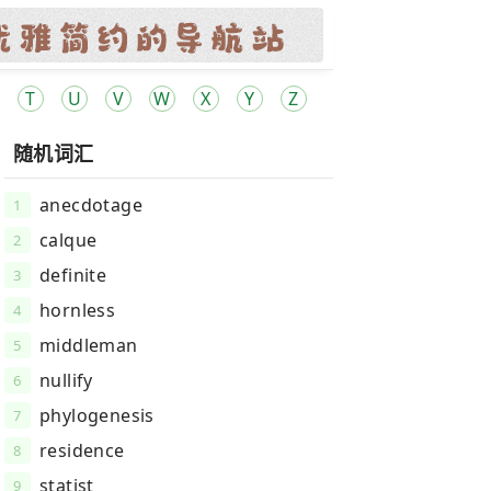
T
U
V
W
X
Y
Z
随机词汇
anecdotage
1
calque
2
definite
3
hornless
4
middleman
5
nullify
6
phylogenesis
7
residence
8
statist
9