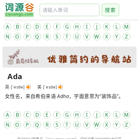
搜索
A
B
C
D
E
F
G
H
I
J
K
L
M
N
O
P
Q
R
S
T
U
V
W
X
Y
Z
Ada
英 [´eɪdə]
美 [´eɪdə]
女性名，来自希伯来语
Adha
，字面意思为“装饰品”。
A
B
C
D
E
F
G
H
I
J
K
L
M
N
O
P
Q
R
S
T
U
V
W
X
Y
Z
©2024
词源谷
（ciyuangu.com）
沪ICP备2024082407号