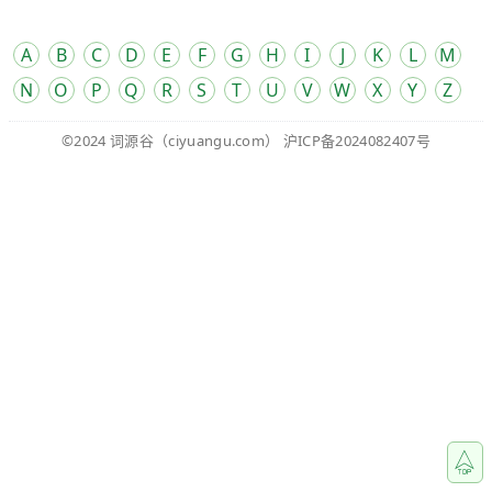
A
B
C
D
E
F
G
H
I
J
K
L
M
N
O
P
Q
R
S
T
U
V
W
X
Y
Z
©2024
词源谷
（ciyuangu.com）
沪ICP备2024082407号