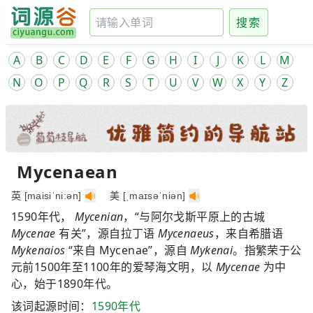
搜索
A
B
C
D
E
F
G
H
I
J
K
L
M
N
O
P
Q
R
S
T
U
V
W
X
Y
Z
Mycenaean
英 [maisiˈni:ən]
美 [ˌmaɪsəˈniən]
1590年代，
Mycenian
，“与阿尔戈斯平原上的古城
Mycenae
有关”，源自拉丁语
Mycenaeus
，来自希腊语
Mykenaios
“来自 Mycenae”，源自
Mykenai
。指繁荣于公
元前1500年至1100年的爱琴海文明，以
Mycenae
为中
心，始于1890年代。
该词起源时间：
1590年代