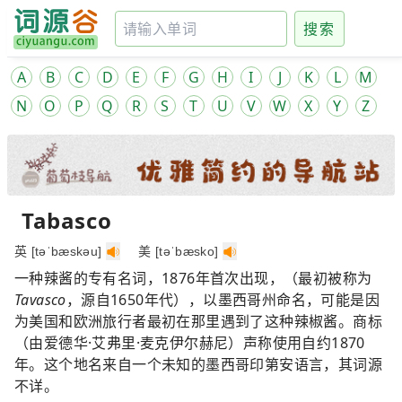
搜索
A
B
C
D
E
F
G
H
I
J
K
L
M
N
O
P
Q
R
S
T
U
V
W
X
Y
Z
Tabasco
英 [təˈbæskəu]
美 [təˈbæsko]
一种辣酱的专有名词，1876年首次出现，（最初被称为
Tavasco
，源自1650年代），以墨西哥州命名，可能是因
为美国和欧洲旅行者最初在那里遇到了这种辣椒酱。商标
（由爱德华·艾弗里·麦克伊尔赫尼）声称使用自约1870
年。这个地名来自一个未知的墨西哥印第安语言，其词源
不详。