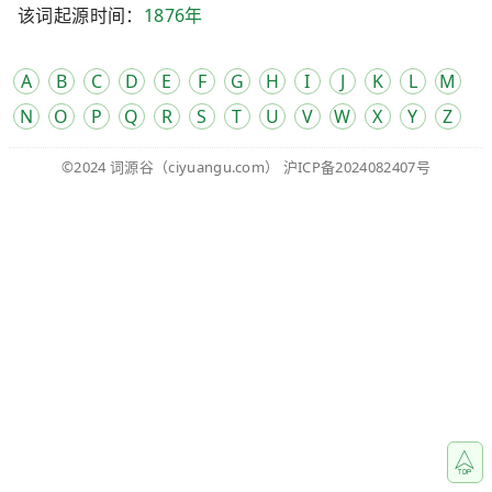
该词起源时间：
1876年
A
B
C
D
E
F
G
H
I
J
K
L
M
N
O
P
Q
R
S
T
U
V
W
X
Y
Z
©2024
词源谷
（ciyuangu.com）
沪ICP备2024082407号