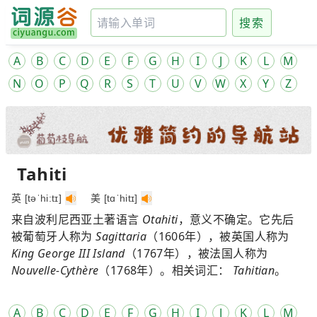
搜索
A
B
C
D
E
F
G
H
I
J
K
L
M
N
O
P
Q
R
S
T
U
V
W
X
Y
Z
Tahiti
英 [təˈhi:tɪ]
美 [tɑˈhitɪ]
来自波利尼西亚土著语言
Otahiti
，意义不确定。它先后
被葡萄牙人称为
Sagittaria
（1606年），被英国人称为
King George III Island
（1767年），被法国人称为
Nouvelle-Cythère
（1768年）。相关词汇：
Tahitian
。
A
B
C
D
E
F
G
H
I
J
K
L
M