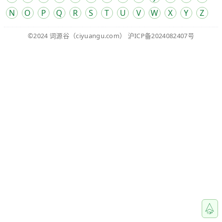
N
O
P
Q
R
S
T
U
V
W
X
Y
Z
©2024
词源谷
（ciyuangu.com）
沪ICP备2024082407号