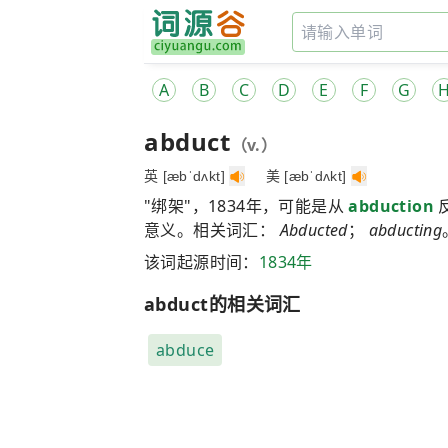
A
B
C
D
E
F
G
abduct
（v.）
英 [æbˈdʌkt]
美 [æbˈdʌkt]
"绑架"，1834年，可能是从
abduction
意义。相关词汇：
Abducted
；
abducting
该词起源时间：
1834年
abduct的相关词汇
abduce