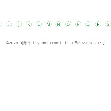
H
I
J
K
L
M
N
O
P
Q
R
S
©2024
词源谷
（ciyuangu.com）
沪ICP备2024082407号