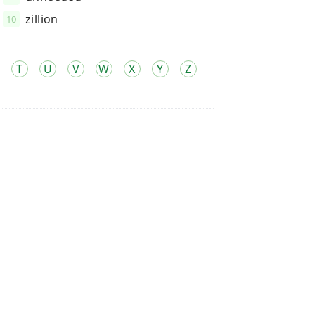
zillion
10
T
U
V
W
X
Y
Z