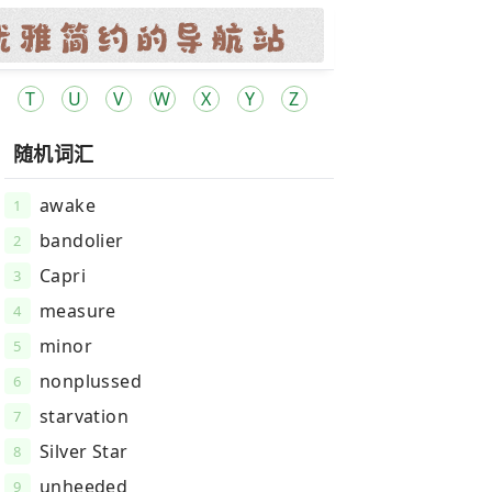
T
U
V
W
X
Y
Z
随机词汇
awake
1
bandolier
2
Capri
3
measure
4
minor
5
nonplussed
6
starvation
7
Silver Star
8
unheeded
9