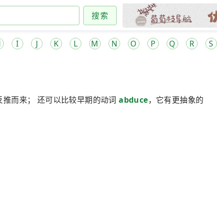
搜索
H
I
J
K
L
M
N
O
P
Q
R
S
反推而来； 还可以比较早期的动词
abduce
，它有更抽象的
。