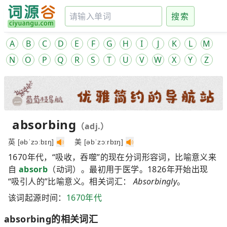
搜索
A
B
C
D
E
F
G
H
I
J
K
L
M
N
O
P
Q
R
S
T
U
V
W
X
Y
Z
absorbing
（adj.）
英 [əbˈzɔːbɪŋ]
美 [əbˈzɔːrbɪŋ]
1670年代，“吸收，吞噬”的现在分词形容词，比喻意义来
自
absorb
（动词）。最初用于医学。1826年开始出现
“吸引人的”比喻意义。相关词汇：
Absorbingly
。
该词起源时间：
1670年代
absorbing的相关词汇