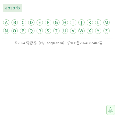
absorb
A
B
C
D
E
F
G
H
I
J
K
L
M
N
O
P
Q
R
S
T
U
V
W
X
Y
Z
©2024
词源谷
（ciyuangu.com）
沪ICP备2024082407号