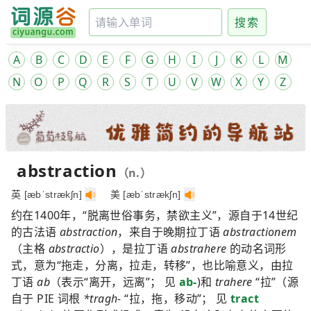
搜索
A
B
C
D
E
F
G
H
I
J
K
L
M
N
O
P
Q
R
S
T
U
V
W
X
Y
Z
abstraction
（n.）
英 [æbˈstrækʃn]
美 [æbˈstrækʃn]
约在1400年，“脱离世俗事务，禁欲主义”，源自于14世纪
的古法语
abstraction
，来自于晚期拉丁语
abstractionem
（主格
abstractio
），是拉丁语
abstrahere
的动名词形
式，意为“拖走，分离，拉走，转移”，也比喻意义，由拉
丁语
ab
（表示“离开，远离”； 见
ab-
)和
trahere
“拉”（源
自于 PIE 词根
*tragh-
“拉，拖，移动”； 见
tract