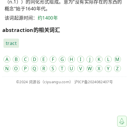
（n.1））的同化形式组成。意为“没有实际存在的东西的
概念”始于1640年代。
该词起源时间：
约1400年
abstraction的相关词汇
tract
A
B
C
D
E
F
G
H
I
J
K
L
M
N
O
P
Q
R
S
T
U
V
W
X
Y
Z
©2024
词源谷
（ciyuangu.com）
沪ICP备2024082407号