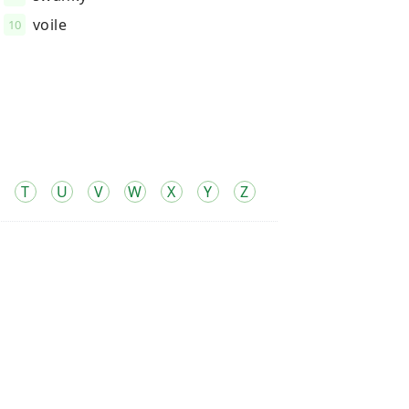
voile
10
T
U
V
W
X
Y
Z