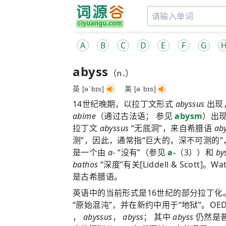
A
B
C
D
E
F
G
abyss
（n.）
英 [əˈbɪs]
美 [əˈbɪs]
14世纪晚期，以拉丁文形式
abyssus
出现
abime
（通过古法语； 参见
abysm
）出现
拉丁文
abyssus
“无底洞”，来自希腊语
aby
测”，因此，通常指“巨大的，深不可测的
是一个由
a-
“没有”（参见
a-
（3））和
by
bathos
“深度”有关[Liddell & Scott]。W
是古希腊语。
英语中的当前形式是16世纪的部分拉丁化
“原始混沌”，并在新约中用于“地狱”。OE
，
abyssus
，
abyss
； 其中
abyss
仍然是