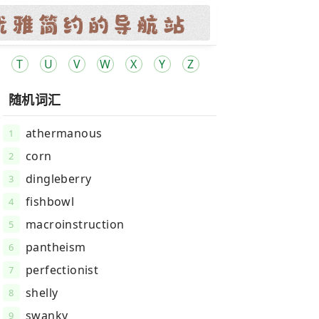
T
U
V
W
X
Y
Z
随机词汇
athermanous
1
corn
2
dingleberry
3
fishbowl
4
macroinstruction
5
pantheism
6
perfectionist
7
shelly
8
swanky
9