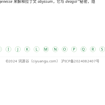
genesse
来解释拉丁文
abyssum
，它与
deagol
“秘密，隐
H
I
J
K
L
M
N
O
P
Q
R
S
©2024
词源谷
（ciyuangu.com）
沪ICP备2024082407号