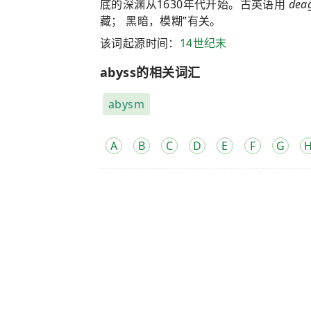
底的深渊从1630年代开始。古英语用
dea
藏； 黑暗，模糊”有关。
该词起源时间：
14世纪末
abyss的相关词汇
abysm
A
B
C
D
E
F
G