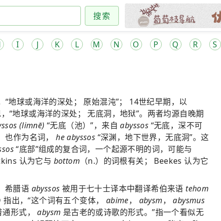
搜索
H
I
J
K
L
M
N
O
P
Q
R
S
，“地球或海洋的深处； 原始混沌”； 14世纪早期，以
，“地球或海洋的深处； 无底洞，地狱”。两者均源自晚期
ssos (limnē)
“无底（池）”，来自
abyssos
“无底，深不可
”，也作为名词，
he abyssos
“深渊，地下世界，无底洞”。这
ssos
“底部”组成的复合词，一个起源不明的词，可能与
atkins 认为它与
bottom
（n.）的词根有关； Beekes 认为它
。希腊语
abyssos
被用于七十士译本中翻译希伯来语
tehom
D 指出，“这个词有五个变体，
abime
，
abysm
，
abysmus
普通形式，
abysm
是古老的或诗歌的形式。”指一个看似无