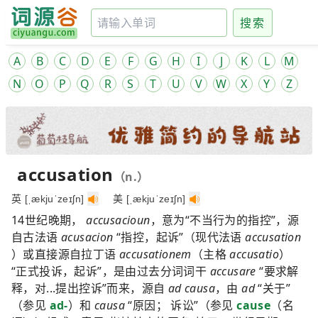
搜索
A
B
C
D
E
F
G
H
I
J
K
L
M
N
O
P
Q
R
S
T
U
V
W
X
Y
Z
accusation
（n.）
英 [ˌækjuˈzeɪʃn]
美 [ˌækjuˈzeɪʃn]
14世纪晚期，
accusacioun
，意为“不当行为的指控”，源
自古法语
acusacion
“指控，起诉”（现代法语
accusation
）或直接源自拉丁语
accusationem
（主格
accusatio
）
“正式投诉，起诉”，是由过去分词词干
accusare
“要求解
释，对...提出控诉”而来，源自
ad causa
，由
ad
“关于”
（参见
ad-
）和
causa
“原因； 诉讼”（参见
cause
（名