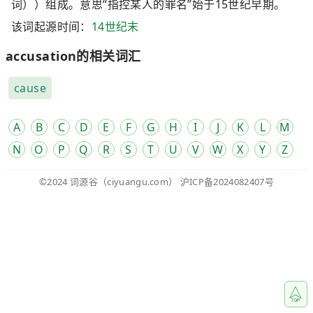
词））组成。意思“指控某人的罪名”始于15世纪早期。
该词起源时间：
14世纪末
accusation的相关词汇
cause
A
B
C
D
E
F
G
H
I
J
K
L
M
N
O
P
Q
R
S
T
U
V
W
X
Y
Z
©2024
词源谷
（ciyuangu.com）
沪ICP备2024082407号