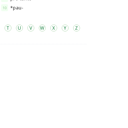
*pau-
10
T
U
V
W
X
Y
Z