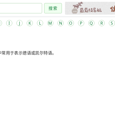
搜索
H
I
J
K
L
M
N
O
P
Q
R
S
中常用于表示德语或凯尔特语。