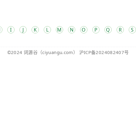
H
I
J
K
L
M
N
O
P
Q
R
S
©2024
词源谷
（ciyuangu.com）
沪ICP备2024082407号