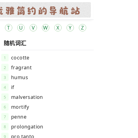
T
U
V
W
X
Y
Z
随机词汇
cocotte
1
fragrant
2
humus
3
if
4
malversation
5
mortify
6
penne
7
prolongation
8
pro tanto
9