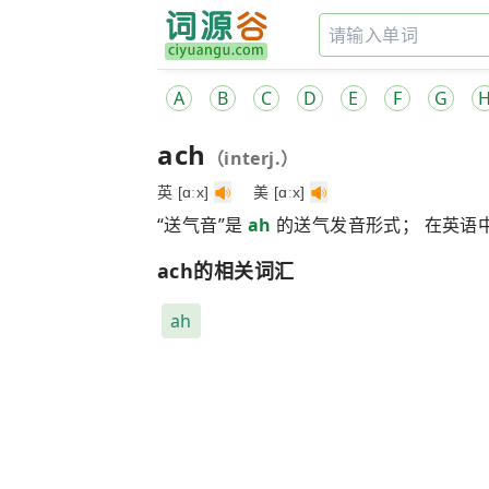
A
B
C
D
E
F
G
ach
（interj.）
英 [ɑːx]
美 [ɑːx]
“送气音”是
ah
的送气发音形式； 在英语
ach的相关词汇
ah