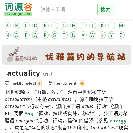
搜索
A
B
C
D
E
F
G
H
I
J
K
L
M
N
O
P
Q
R
S
T
U
V
W
X
Y
Z
actuality
（n.）
英 [ˌæktʃuˈæləti]
美 [ˌæktʃuˈælɪti]
14世纪晚期，“力量，效力”，源自中世纪拉丁语
actualitatem
（主格
actualitas
），源自晚期拉丁语
actualis
“与行动有关”，源自拉丁语
actus
“行动”（源自
PIE 词根
*ag-
“驱动，拉出或向外，移动”）。拉丁语对希
腊语
energeia
“活动，行动，操作”的借译（参见
energy
）。意思是“存在的状态”来自1670年代（
actualities
“现实