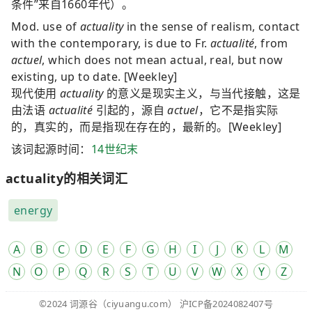
条件”来自1660年代）。
Mod. use of
actuality
in the sense of realism, contact
with the contemporary, is due to Fr.
actualité
, from
actuel
, which does not mean actual, real, but now
existing, up to date. [Weekley]
现代使用
actuality
的意义是现实主义，与当代接触，这是
由法语
actualité
引起的，源自
actuel
，它不是指实际
的，真实的，而是指现在存在的，最新的。[Weekley]
该词起源时间：
14世纪末
actuality的相关词汇
energy
A
B
C
D
E
F
G
H
I
J
K
L
M
N
O
P
Q
R
S
T
U
V
W
X
Y
Z
©2024
词源谷
（ciyuangu.com）
沪ICP备2024082407号