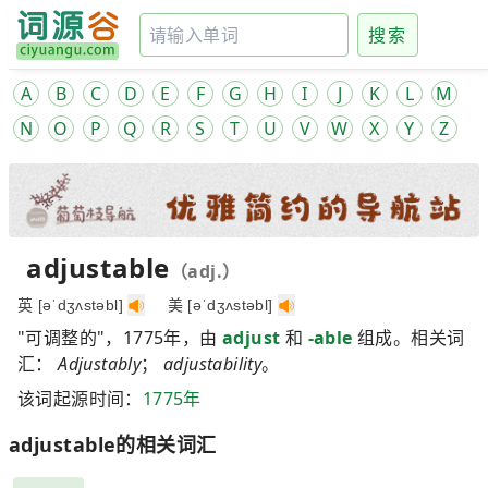
搜索
A
B
C
D
E
F
G
H
I
J
K
L
M
N
O
P
Q
R
S
T
U
V
W
X
Y
Z
adjustable
（adj.）
英 [əˈdʒʌstəbl]
美 [əˈdʒʌstəbl]
"可调整的"，1775年，由
adjust
和
-able
组成。相关词
汇：
Adjustably
；
adjustability
。
该词起源时间：
1775年
adjustable的相关词汇