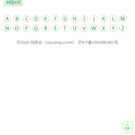
adjust
A
B
C
D
E
F
G
H
I
J
K
L
M
N
O
P
Q
R
S
T
U
V
W
X
Y
Z
©2024
词源谷
（ciyuangu.com）
沪ICP备2024082407号