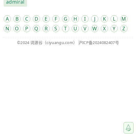
admiral
A
B
C
D
E
F
G
H
I
J
K
L
M
N
O
P
Q
R
S
T
U
V
W
X
Y
Z
©2024
词源谷
（ciyuangu.com）
沪ICP备2024082407号