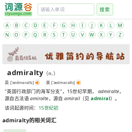
搜索
A
B
C
D
E
F
G
H
I
J
K
L
M
N
O
P
Q
R
S
T
U
V
W
X
Y
Z
admiralty
（n.）
英 ['ædmərəltɪ]
美 ['ædmərəltɪ]
"英国行政部门的海军分支"，15世纪早期，
admiralte
，
源自古法语
amiralte
，源自
amirail
（见
admiral
）。
该词起源时间：
15世纪初
admiralty的相关词汇