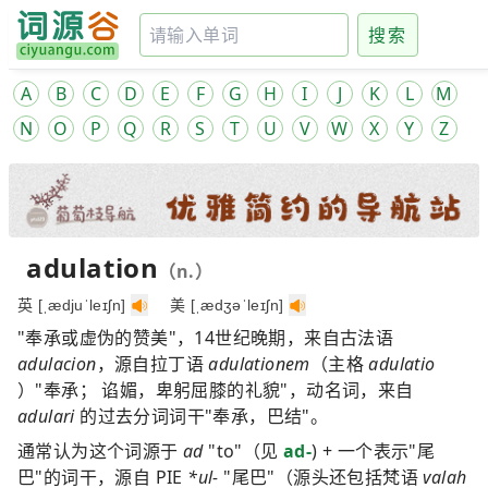
搜索
A
B
C
D
E
F
G
H
I
J
K
L
M
N
O
P
Q
R
S
T
U
V
W
X
Y
Z
adulation
（n.）
英 [ˌædjuˈleɪʃn]
美 [ˌædʒəˈleɪʃn]
"奉承或虚伪的赞美"，14世纪晚期，来自古法语
adulacion
，源自拉丁语
adulationem
（主格
adulatio
）"奉承； 谄媚，卑躬屈膝的礼貌"，动名词，来自
adulari
的过去分词词干"奉承，巴结"。
通常认为这个词源于
ad
"to"（见
ad-
) + 一个表示"尾
巴"的词干，源自 PIE
*ul-
"尾巴"（源头还包括梵语
valah