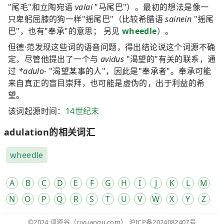
"尾毛"和立陶宛语
valai
"马尾巴"）。最初的想法是像一
只卑躬屈膝的狗一样"摇尾巴"（比较希腊语
sainein
"摇尾
巴"，也有"奉承"的意思； 另见
wheedle
）。
但德·范发现这些词的语音问题，得出结论说这个词源不确
定，尽管他提出了一个与
avidus
"渴望的"有关的联系，通
过
*adulo-
"渴望某事的人"，因此是"奉承者"。奉承可能
来自真正的盲目崇拜，也可能是虚伪的，出于利益的希
望。
该词起源时间：
14世纪末
adulation的相关词汇
wheedle
A
B
C
D
E
F
G
H
I
J
K
L
M
N
O
P
Q
R
S
T
U
V
W
X
Y
Z
©2024
词源谷
（ciyuangu.com）
沪ICP备2024082407号