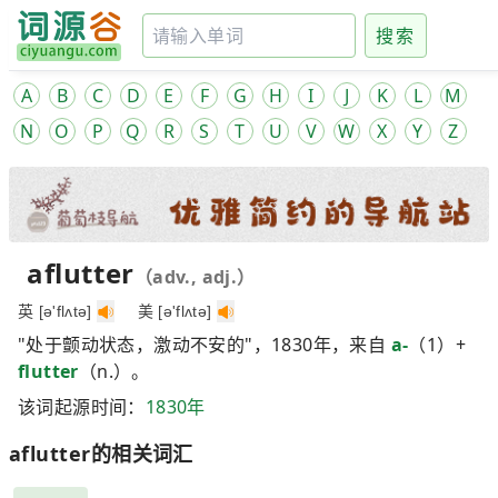
搜索
A
B
C
D
E
F
G
H
I
J
K
L
M
N
O
P
Q
R
S
T
U
V
W
X
Y
Z
aflutter
（adv., adj.）
英 [ə'flʌtə]
美 [ə'flʌtə]
"处于颤动状态，激动不安的"，1830年，来自
a-
（1）+
flutter
（n.）。
该词起源时间：
1830年
aflutter的相关词汇