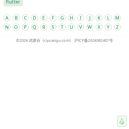
flutter
A
B
C
D
E
F
G
H
I
J
K
L
M
N
O
P
Q
R
S
T
U
V
W
X
Y
Z
©2024
词源谷
（ciyuangu.com）
沪ICP备2024082407号