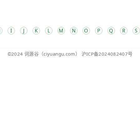
H
I
J
K
L
M
N
O
P
Q
R
S
©2024
词源谷
（ciyuangu.com）
沪ICP备2024082407号