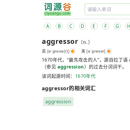
A
B
C
D
E
F
G
aggressor
（n.）
英 [əˈɡresə(r)]
美 [əˈɡresər]
1670年代，“最先攻击的人”，源自拉丁语
（参见
aggression
）的过去分词词干。
该词起源时间：
1670年代
aggressor的相关词汇
aggression