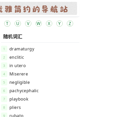
T
U
V
W
X
Y
Z
随机词汇
dramaturgy
1
enclitic
2
in utero
3
Miserere
4
negligible
5
pachycephalic
6
playbook
7
pliers
8
rubato
9