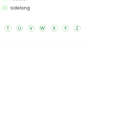
sidelong
10
T
U
V
W
X
Y
Z