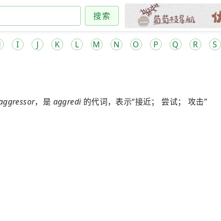
搜索
H
I
J
K
L
M
N
O
P
Q
R
S
aggressor
，是
aggredi
的代词，表示“接近； 尝试； 攻击”