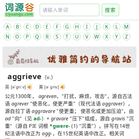
搜索
A
B
C
D
E
F
G
H
I
J
K
L
M
N
O
P
Q
R
S
T
U
V
W
X
Y
Z
aggrieve
（v.）
英 [ə'gri:v]
美 [əˈɡriv]
公元1300年，
agreven
，"打扰，麻烦，攻击"，源自古法
语
agrever
"使恶化，使更严重"（现代法语
aggraver
），
源自拉丁语
aggravare
"使更重； 使恶化或更加压迫"，由
ad
"向"（见
ad-
）+
gravare
"压下"组成，源自
gravis
"沉
重"（源自 PIE 词根
*gwere-
(1) "沉重"）。拼写在14世
纪法语中改正为
agg-
，在15世纪英语中改正。相关词