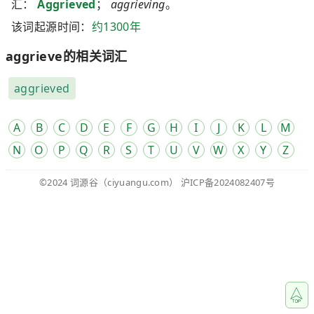
汇：
Aggrieved
；
aggrieving
。
该词起源时间：
约1300年
aggrieve的相关词汇
aggrieved
A
B
C
D
E
F
G
H
I
J
K
L
M
N
O
P
Q
R
S
T
U
V
W
X
Y
Z
©2024
词源谷
（ciyuangu.com）
沪ICP备2024082407号