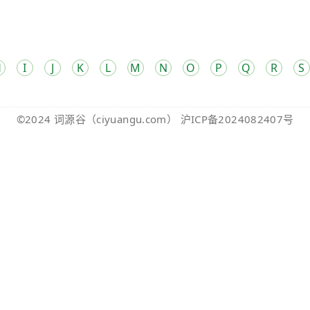
H
I
J
K
L
M
N
O
P
Q
R
S
©2024
词源谷
（ciyuangu.com）
沪ICP备2024082407号