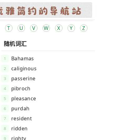
T
U
V
W
X
Y
Z
随机词汇
Bahamas
1
caliginous
2
passerine
3
pibroch
4
pleasance
5
purdah
6
resident
7
ridden
8
righty
9