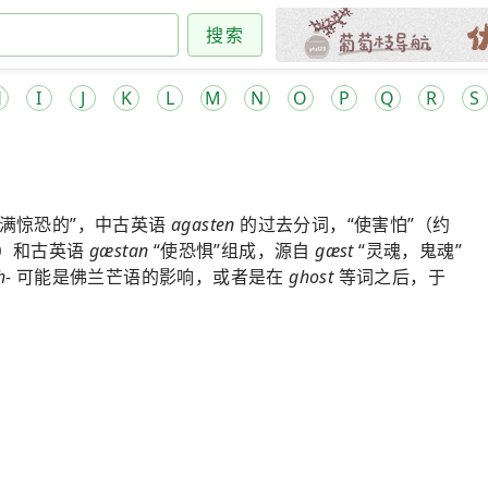
搜索
H
I
J
K
L
M
N
O
P
Q
R
S
充满惊恐的”，中古英语
agasten
的过去分词，“使害怕”（约
））和古英语
gæstan
“使恐惧”组成，源自
gæst
“灵魂，鬼魂”
h-
可能是佛兰芒语的影响，或者是在
ghost
等词之后，于