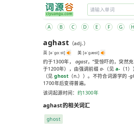
A
B
C
D
E
F
G
aghast
（adj.）
英 [əˈgɑ:st]
美 [əˈgæst]
约于1300年，
agast
，“受惊吓的，突然
于1200年），由强调前缀
a-
（见
a-
（1
（见
ghost
（n.））。不符合词源学的
-g
1700年后变得普遍。
该词起源时间：
约1300年
aghast的相关词汇
ghost