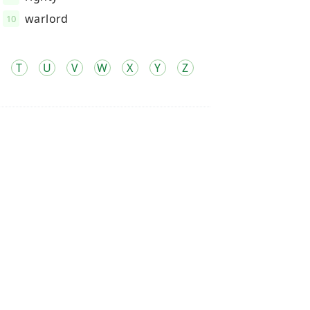
warlord
10
T
U
V
W
X
Y
Z