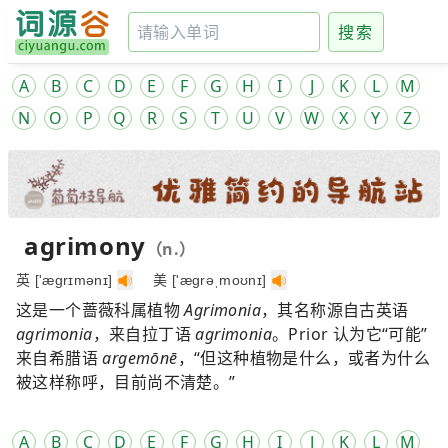
搜索
A
B
C
D
E
F
G
H
I
J
K
L
M
N
O
P
Q
R
S
T
U
V
W
X
Y
Z
agrimony
（n.）
英 ['ægrɪmənɪ]
美 ['ægrəˌmoʊnɪ]
这是一个蔷薇科属植物
Agrimonia
，其名称源自古英语
agrimonia
，来自拉丁语
agrimonia
。Prior 认为它“可能”
来自希腊语
a
rgem
ō
n
ē
，“但这种植物是什么，或者为什么
被这样称呼，目前尚不清楚。”
A
B
C
D
E
F
G
H
I
J
K
L
M