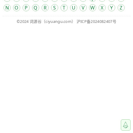
N
O
P
Q
R
S
T
U
V
W
X
Y
Z
©2024
词源谷
（ciyuangu.com）
沪ICP备2024082407号