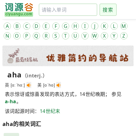
搜索
A
B
C
D
E
F
G
H
I
J
K
L
M
N
O
P
Q
R
S
T
U
V
W
X
Y
Z
aha
（interj.）
英 [ɑ:ˈhɑ:]
美 [ɑˈhɑ]
表示惊讶或惊喜发现的表达方式，14世纪晚期； 参见
a-ha
。
该词起源时间：
14世纪末
aha的相关词汇