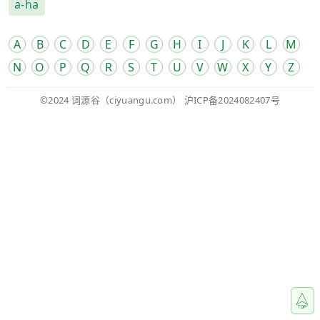
a-ha
A
B
C
D
E
F
G
H
I
J
K
L
M
N
O
P
Q
R
S
T
U
V
W
X
Y
Z
©2024
词源谷
（ciyuangu.com）
沪ICP备2024082407号