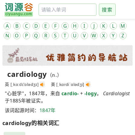
搜索
A
B
C
D
E
F
G
H
I
J
K
L
M
N
O
P
Q
R
S
T
U
V
W
X
Y
Z
cardiology
（n.）
英 [ˌkɑ:dɪ'ɒlədʒɪ]
美 [ˌkɑrdiˈɑlədʒi]
"心脏学"，1847年，来自
cardio-
+
-logy
。
Cardiologist
于1885年被证实。
该词起源时间：
1847年
cardiology的相关词汇