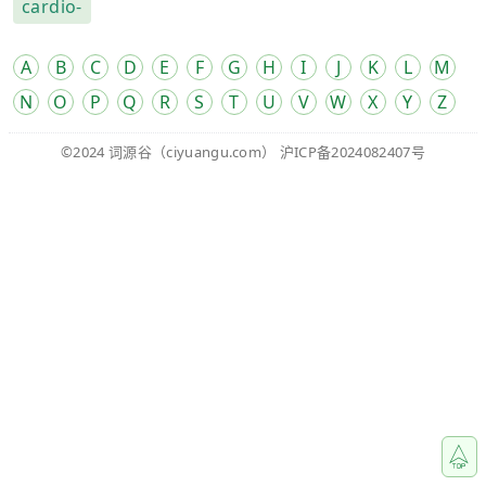
cardio-
A
B
C
D
E
F
G
H
I
J
K
L
M
N
O
P
Q
R
S
T
U
V
W
X
Y
Z
©2024
词源谷
（ciyuangu.com）
沪ICP备2024082407号