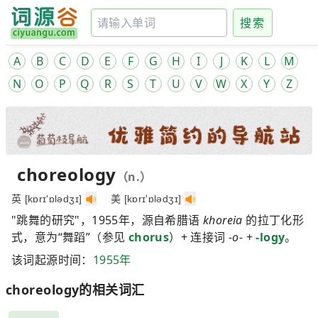
搜索
A
B
C
D
E
F
G
H
I
J
K
L
M
N
O
P
Q
R
S
T
U
V
W
X
Y
Z
choreology
（n.）
英 [kɒrɪ'ɒlədʒɪ]
美 [kɒrɪ'ɒlədʒɪ]
"跳舞的研究"，1955年，源自希腊语
khoreia
的拉丁化形
式，意为“舞蹈”（参见
chorus
）+ 连接词
-o-
+
-logy
。
该词起源时间：
1955年
choreology的相关词汇