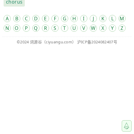
chorus
A
B
C
D
E
F
G
H
I
J
K
L
M
N
O
P
Q
R
S
T
U
V
W
X
Y
Z
©2024
词源谷
（ciyuangu.com）
沪ICP备2024082407号