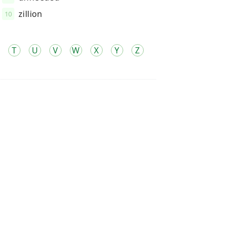
zillion
10
T
U
V
W
X
Y
Z