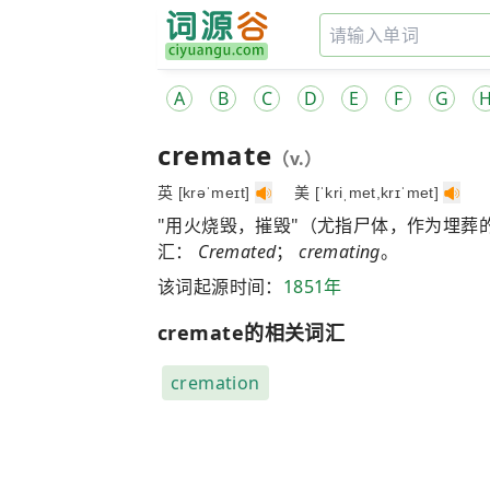
A
B
C
D
E
F
G
cremate
（v.）
英 [krəˈmeɪt]
美 [ˈkriˌmet,krɪˈmet]
"用火烧毁，摧毁"（尤指尸体，作为埋葬的
汇：
Cremated
；
cremating
。
该词起源时间：
1851年
cremate的相关词汇
cremation