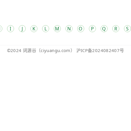
H
I
J
K
L
M
N
O
P
Q
R
S
©2024
词源谷
（ciyuangu.com）
沪ICP备2024082407号