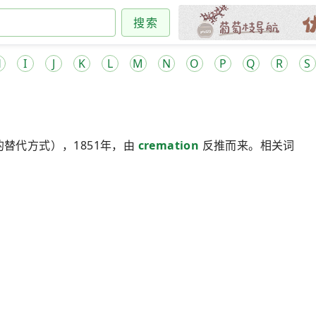
搜索
H
I
J
K
L
M
N
O
P
Q
R
S
替代方式），1851年，由
cremation
反推而来。相关词