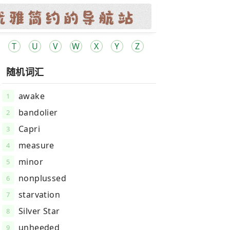
T
U
V
W
X
Y
Z
随机词汇
awake
1
bandolier
2
Capri
3
measure
4
minor
5
nonplussed
6
starvation
7
Silver Star
8
unheeded
9