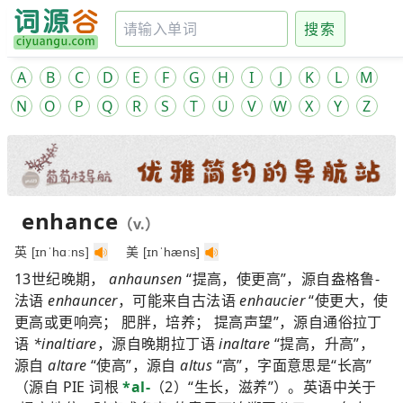
搜索
A
B
C
D
E
F
G
H
I
J
K
L
M
N
O
P
Q
R
S
T
U
V
W
X
Y
Z
enhance
（v.）
英 [ɪnˈhɑːns]
美 [ɪnˈhæns]
13世纪晚期，
anhaunsen
“提高，使更高”，源自盎格鲁-
法语
enhauncer
，可能来自古法语
enhaucier
“使更大，使
更高或更响亮； 肥胖，培养； 提高声望”，源自通俗拉丁
语
*inaltiare
，源自晚期拉丁语
inaltare
“提高，升高”，
源自
altare
“使高”，源自
altus
“高”，字面意思是“长高”
（源自 PIE 词根
*al-
（2）“生长，滋养”）。英语中关于