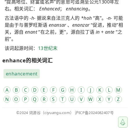
“提高地位、财富或名声”的意思可追溯至公元1300年左
右。相关词汇：
Enhanced
；
enhancing
。
古法语中的
-h-
据说来自法兰克人的
*hoh
“高”。
-n-
可能
是由于与普罗旺斯语
enansar
、
enanzar
“促进，推动”相
关，源自
enant
“在之前，更”，源自拉丁语
in
+
ante
“之
前”。
该词起源时间：
13世纪末
enhance的相关词汇
enhancement
A
B
C
D
E
F
G
H
I
J
K
L
M
N
O
P
Q
R
S
T
U
V
W
X
Y
Z
©2024
词源谷
（ciyuangu.com）
沪ICP备2024082407号