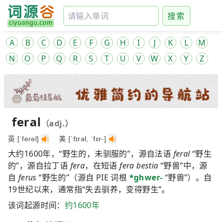
搜索
A
B
C
D
E
F
G
H
I
J
K
L
M
N
O
P
Q
R
S
T
U
V
W
X
Y
Z
feral
（adj.）
英 [ˈferəl]
美 [ˈfɪrəl, ˈfɛr-]
大约1600年，“野生的，未驯服的”，源自法语
feral
“野生
的”，源自拉丁语
fera
，在短语
fera bestia
“野兽”中，源
自
ferus
“野生的”（源自 PIE 词根
*ghwer-
“野兽”）。自
19世纪以来，通常指“失去驯养，变得野生”。
该词起源时间：
约1600年