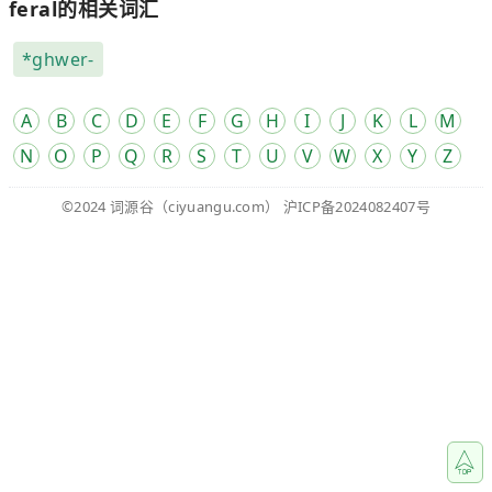
feral的相关词汇
*ghwer-
A
B
C
D
E
F
G
H
I
J
K
L
M
N
O
P
Q
R
S
T
U
V
W
X
Y
Z
©2024
词源谷
（ciyuangu.com）
沪ICP备2024082407号