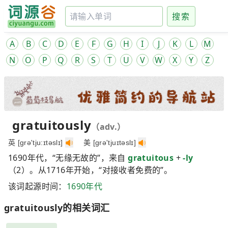
搜索
A
B
C
D
E
F
G
H
I
J
K
L
M
N
O
P
Q
R
S
T
U
V
W
X
Y
Z
gratuitously
（adv.）
英 [ɡrə'tju:ɪtəslɪ]
美 [ɡrə'tjuɪtəslɪ]
1690年代，“无缘无故的”，来自
gratuitous
+
-ly
（2）。从1716年开始，“对接收者免费的”。
该词起源时间：
1690年代
gratuitously的相关词汇