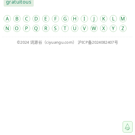
gratuitous
A
B
C
D
E
F
G
H
I
J
K
L
M
N
O
P
Q
R
S
T
U
V
W
X
Y
Z
©2024
词源谷
（ciyuangu.com）
沪ICP备2024082407号