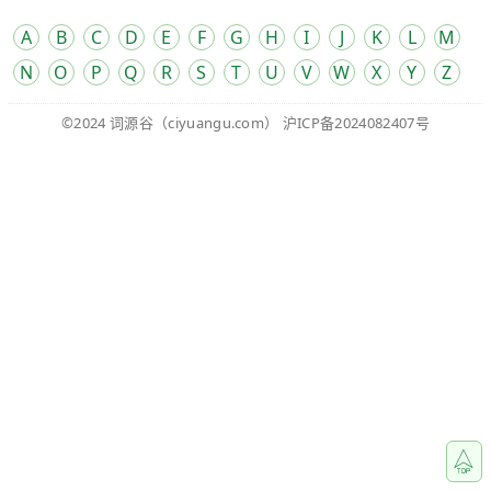
A
B
C
D
E
F
G
H
I
J
K
L
M
N
O
P
Q
R
S
T
U
V
W
X
Y
Z
©2024
词源谷
（ciyuangu.com）
沪ICP备2024082407号