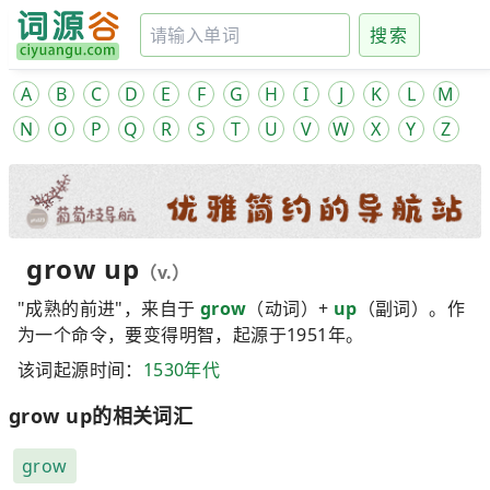
搜索
A
B
C
D
E
F
G
H
I
J
K
L
M
N
O
P
Q
R
S
T
U
V
W
X
Y
Z
grow up
（v.）
"成熟的前进"，来自于
grow
（动词）+
up
（副词）。作
为一个命令，要变得明智，起源于1951年。
该词起源时间：
1530年代
grow up的相关词汇
grow