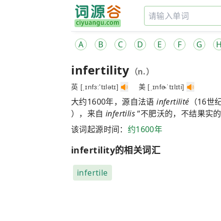
A
B
C
D
E
F
G
infertility
（n.）
英 [ˌɪnfɜ:'tɪlətɪ]
美 [ˌɪnfɚˈtɪlɪti]
大约1600年，源自法语
infertilité
（16世
），来自
infertilis
“不肥沃的，不结果实的
该词起源时间：
约1600年
infertility的相关词汇
infertile