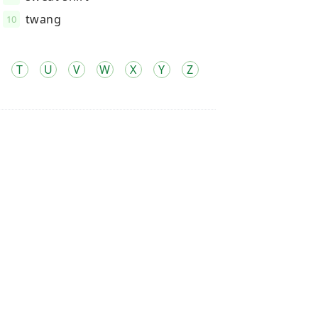
twang
10
T
U
V
W
X
Y
Z