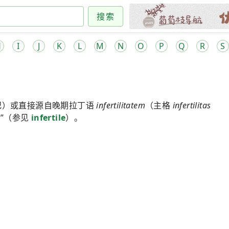
搜索
H
I
J
K
L
M
N
O
P
Q
R
S
纪）或直接源自晚期拉丁语
infertilitatem
（主格
infertilitas
”（参见
infertile
）。