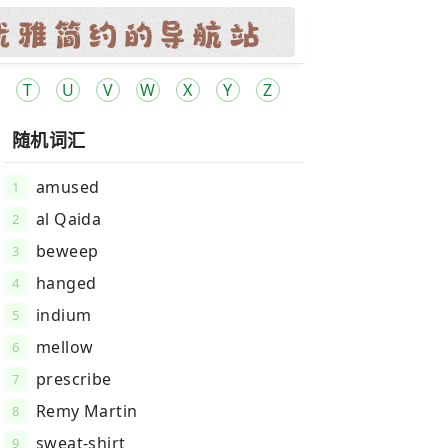
T
U
V
W
X
Y
Z
随机词汇
amused
1
al Qaida
2
beweep
3
hanged
4
indium
5
mellow
6
prescribe
7
Remy Martin
8
sweat-shirt
9