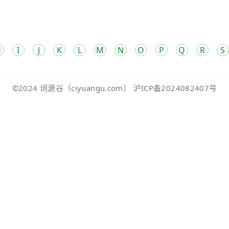
H
I
J
K
L
M
N
O
P
Q
R
S
©2024
词源谷
（ciyuangu.com）
沪ICP备2024082407号