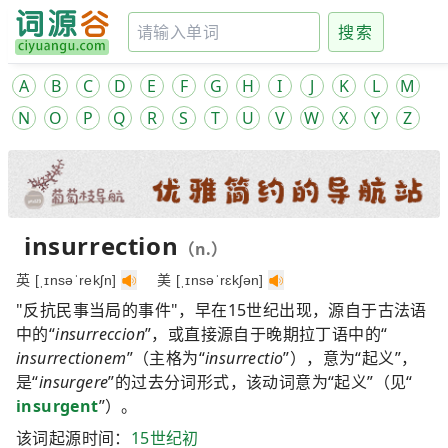
搜索
A
B
C
D
E
F
G
H
I
J
K
L
M
N
O
P
Q
R
S
T
U
V
W
X
Y
Z
insurrection
（n.）
英 [ˌɪnsəˈrekʃn]
美 [ˌɪnsəˈrɛkʃən]
"反抗民事当局的事件"，早在15世纪出现，源自于古法语
中的“
insurreccion
”，或直接源自于晚期拉丁语中的“
insurrectionem
”（主格为“
insurrectio
”），意为“起义”，
是“
insurgere
”的过去分词形式，该动词意为“起义”（见“
insurgent
”）。
该词起源时间：
15世纪初