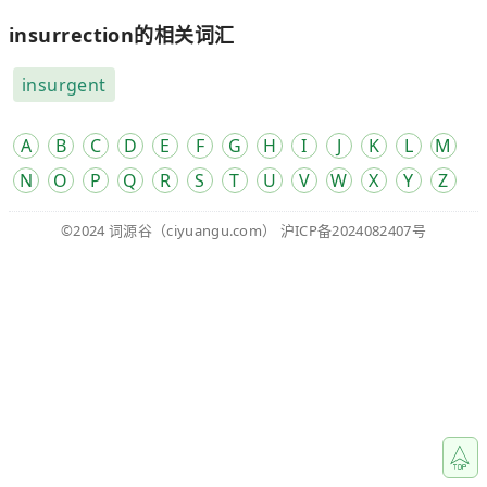
insurrection的相关词汇
insurgent
A
B
C
D
E
F
G
H
I
J
K
L
M
N
O
P
Q
R
S
T
U
V
W
X
Y
Z
©2024
词源谷
（ciyuangu.com）
沪ICP备2024082407号