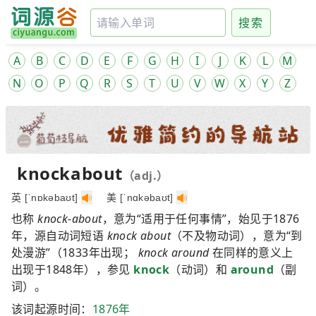
搜索
A
B
C
D
E
F
G
H
I
J
K
L
M
N
O
P
Q
R
S
T
U
V
W
X
Y
Z
knockabout
（adj.）
英 [ˈnɒkəbaʊt]
美 [ˈnɑkəbaʊt]
也称
knock-about
，意为“适用于任何事情”，始见于1876
年，源自动词短语
knock about
（不及物动词），意为“到
处漫游”（1833年出现；
knock around
在同样的意义上
出现于1848年），参见
knock
（动词）和
around
（副
词）。
该词起源时间：
1876年