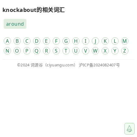
knockabout的相关词汇
around
A
B
C
D
E
F
G
H
I
J
K
L
M
N
O
P
Q
R
S
T
U
V
W
X
Y
Z
©2024
词源谷
（ciyuangu.com）
沪ICP备2024082407号