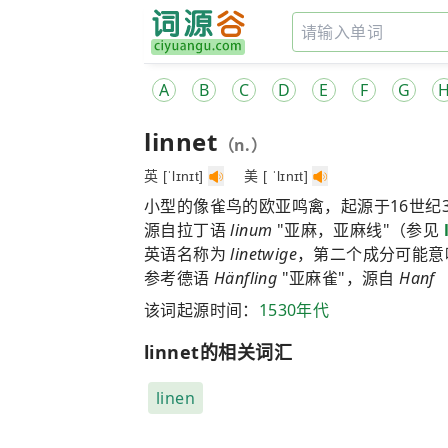
A
B
C
D
E
F
G
linnet
（n.）
英 [ˈlɪnɪt]
美 [ ˈlɪnɪt]
小型的像雀鸟的欧亚鸣禽，起源于16世纪
源自拉丁语
linum
"亚麻，亚麻线"（参见
英语名称为
linetwige
，第二个成分可能意
参考德语
Hänfling
"亚麻雀"，源自
Hanf
该词起源时间：
1530年代
linnet的相关词汇
linen