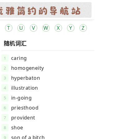
T
U
V
W
X
Y
Z
随机词汇
caring
1
homogeneity
2
hyperbaton
3
illustration
4
in-going
5
priesthood
6
provident
7
shoe
8
son of a bitch
9