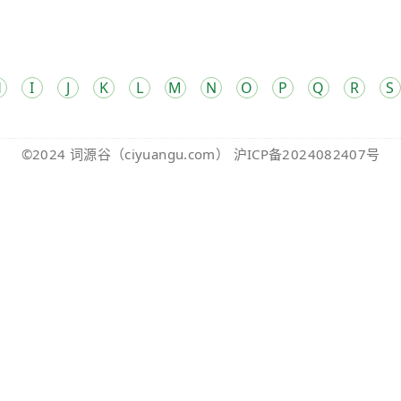
H
I
J
K
L
M
N
O
P
Q
R
S
©2024
词源谷
（ciyuangu.com）
沪ICP备2024082407号