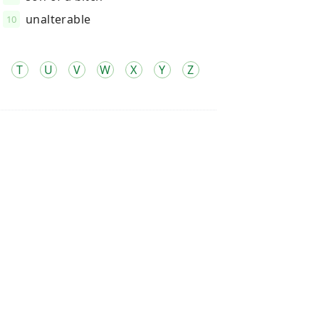
unalterable
10
T
U
V
W
X
Y
Z