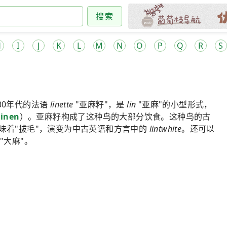
搜索
H
I
J
K
L
M
N
O
P
Q
R
S
30年代的法语
linette
"亚麻籽"，是
lin
"亚麻"的小型形式，
linen
）。亚麻籽构成了这种鸟的大部分饮食。这种鸟的古
味着"拔毛"，演变为中古英语和方言中的
lintwhite
。还可以
"大麻"。