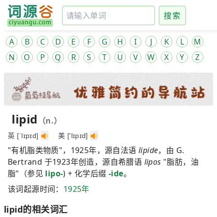
搜索
A
B
C
D
E
F
G
H
I
J
K
L
M
N
O
P
Q
R
S
T
U
V
W
X
Y
Z
lipid
（n.）
英 [ˈlɪpɪd]
美 ['lɪpɪd]
"有机脂类物质"，1925年，源自法语
lipide
，由 G.
Bertrand 于1923年创造，源自希腊语
lipos
"脂肪，油
脂"（参见
lipo-
) + 化学后缀
-ide
。
该词起源时间：
1925年
lipid的相关词汇