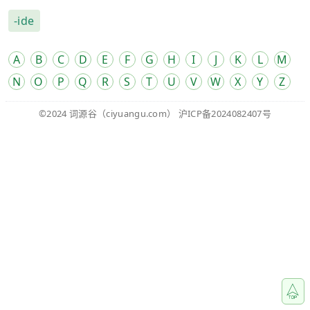
-ide
A
B
C
D
E
F
G
H
I
J
K
L
M
N
O
P
Q
R
S
T
U
V
W
X
Y
Z
©2024
词源谷
（ciyuangu.com）
沪ICP备2024082407号