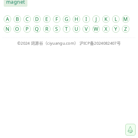
magnet
A
B
C
D
E
F
G
H
I
J
K
L
M
N
O
P
Q
R
S
T
U
V
W
X
Y
Z
©2024
词源谷
（ciyuangu.com）
沪ICP备2024082407号