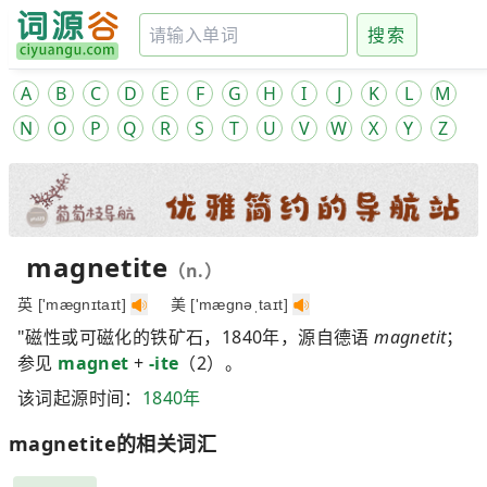
搜索
A
B
C
D
E
F
G
H
I
J
K
L
M
N
O
P
Q
R
S
T
U
V
W
X
Y
Z
magnetite
（n.）
英 ['mægnɪtaɪt]
美 ['mægnəˌtaɪt]
"磁性或可磁化的铁矿石，1840年，源自德语
magnetit
；
参见
magnet
+
-ite
（2）。
该词起源时间：
1840年
magnetite的相关词汇