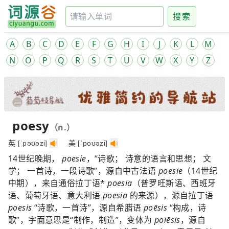
搜索
A
B
C
D
E
F
G
H
I
J
K
L
M
N
O
P
Q
R
S
T
U
V
W
X
Y
Z
poesy
（n.）
英 [ˈpəʊəzi]
美 [ˈpoʊəzi]
14世纪晚期，
poesie
，“诗歌； 诗意的语言和思想； 文
学； 一首诗，一段诗歌”，源自中古法语
poesie
（14世纪
中期），来自通俗拉丁语*
poesia
（普罗旺斯语、西班牙
语、葡萄牙语、意大利语
poesia
的来源），源自拉丁语
poesis
“诗歌，一首诗”，源自希腊语
poēsis
“构成，诗
歌”，字面意思是“制作，制造”，变体为
poiēsis
，源自