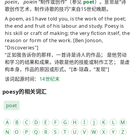
poein
，
poiein
“制作或创作”（参见
poet
）。意思是“诗
歌创作艺术，制作诗歌的技巧”来自15世纪晚期。
A poem, as I have told you, is the work of the poet;
the end and fruit of his labour and study. Poesy is
his skill or craft of making; the very fiction itself, the
reason or form of the work. [Ben Jonson,
"Discoveries"]
“正如我告诉你的那样，一首诗是诗人的作品； 是他劳动
和学习的结果和成果。诗歌是他的技能或制作工艺； 是虚
构本身，作品的原因或形式。”[本·琼森，“发现”]
该词起源时间：
14世纪末
poesy的相关词汇
poet
A
B
C
D
E
F
G
H
I
J
K
L
M
N
O
P
Q
R
S
T
U
V
W
X
Y
Z