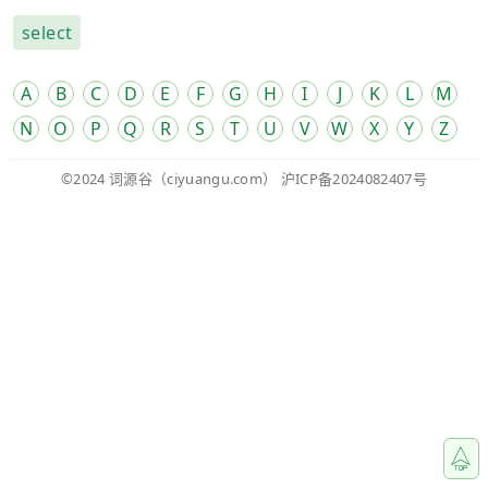
select
A
B
C
D
E
F
G
H
I
J
K
L
M
N
O
P
Q
R
S
T
U
V
W
X
Y
Z
©2024
词源谷
（ciyuangu.com）
沪ICP备2024082407号