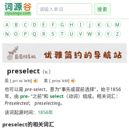
搜索
A
B
C
D
E
F
G
H
I
J
K
L
M
N
O
P
Q
R
S
T
U
V
W
X
Y
Z
preselect
（v.）
英 [ˌpri:sɪˈlekt]
美 [ˌprisɪˈlɛkt]
也可以是
pre-select
，意为“事先或提前选择”，始于1856
年，由
pre-
“之前”和
select
（动词）组成。相关词汇：
Preselected
；
preselecting
。
该词起源时间：
1856年
preselect的相关词汇