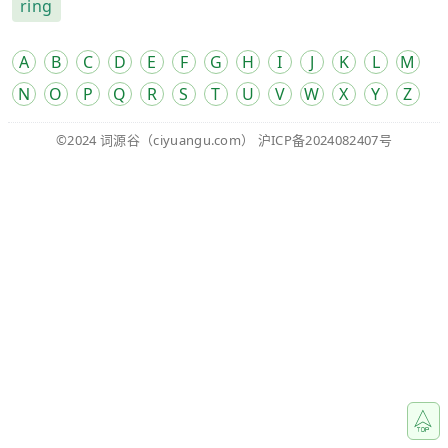
ring
A
B
C
D
E
F
G
H
I
J
K
L
M
N
O
P
Q
R
S
T
U
V
W
X
Y
Z
©2024
词源谷
（ciyuangu.com）
沪ICP备2024082407号