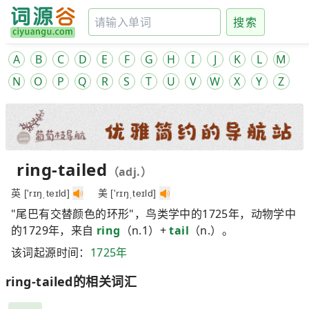
搜索
A
B
C
D
E
F
G
H
I
J
K
L
M
N
O
P
Q
R
S
T
U
V
W
X
Y
Z
ring-tailed
（adj.）
英 ['rɪŋˌteɪld]
美 ['rɪŋˌteɪld]
"尾巴有交替颜色的环形"，鸟类学中的1725年，动物学中
的1729年，来自
ring
（n.1）+
tail
（n.）。
该词起源时间：
1725年
ring-tailed的相关词汇