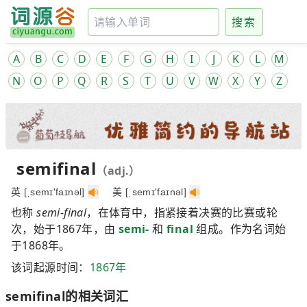
搜索
A
B
C
D
E
F
G
H
I
J
K
L
M
N
O
P
Q
R
S
T
U
V
W
X
Y
Z
semifinal
（adj.）
英 [ˌsemɪ'faɪnəl]
美 [ˌsemɪ'faɪnəl]
也称
semi-final
，在体育中，指紧接着决赛的比赛或轮
次，始于1867年，由
semi-
和
final
组成。作为名词始
于1868年。
该词起源时间：
1867年
semifinal的相关词汇