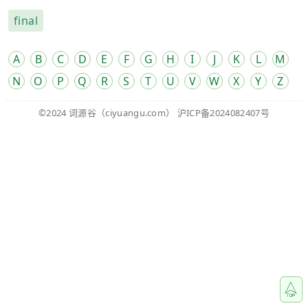
final
A
B
C
D
E
F
G
H
I
J
K
L
M
N
O
P
Q
R
S
T
U
V
W
X
Y
Z
©2024
词源谷
（ciyuangu.com）
沪ICP备2024082407号