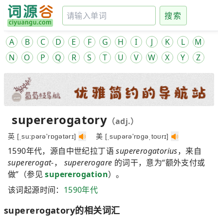
搜索
A
B
C
D
E
F
G
H
I
J
K
L
M
N
O
P
Q
R
S
T
U
V
W
X
Y
Z
supererogatory
（adj.）
英 [ˌsu:pərə'rɒgətərɪ]
美 [ˌsupərə'rɒgəˌtoʊrɪ]
1590年代，源自中世纪拉丁语
supererogatorius
，来自
supererogat-
，
supererogare
的词干，意为“额外支付或
做”（参见
supererogation
）。
该词起源时间：
1590年代
supererogatory的相关词汇