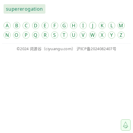
supererogation
A
B
C
D
E
F
G
H
I
J
K
L
M
N
O
P
Q
R
S
T
U
V
W
X
Y
Z
©2024
词源谷
（ciyuangu.com）
沪ICP备2024082407号