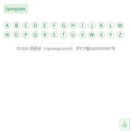
tampion
A
B
C
D
E
F
G
H
I
J
K
L
M
N
O
P
Q
R
S
T
U
V
W
X
Y
Z
©2024
词源谷
（ciyuangu.com）
沪ICP备2024082407号