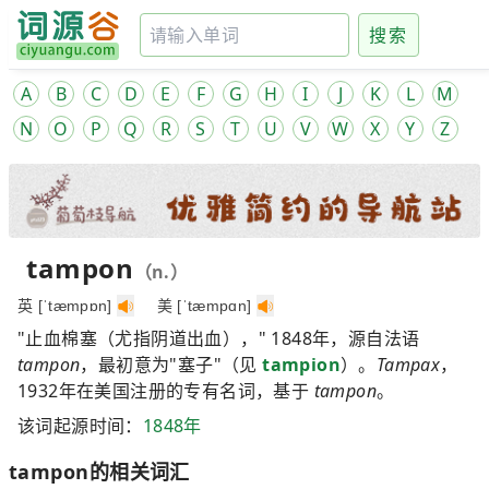
搜索
A
B
C
D
E
F
G
H
I
J
K
L
M
N
O
P
Q
R
S
T
U
V
W
X
Y
Z
tampon
（n.）
英 [ˈtæmpɒn]
美 [ˈtæmpɑn]
"止血棉塞（尤指阴道出血），" 1848年，源自法语
tampon
，最初意为"塞子"（见
tampion
）。
Tampax
，
1932年在美国注册的专有名词，基于
tampon
。
该词起源时间：
1848年
tampon的相关词汇