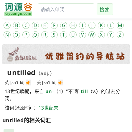
搜索
A
B
C
D
E
F
G
H
I
J
K
L
M
N
O
P
Q
R
S
T
U
V
W
X
Y
Z
untilled
（adj.）
英 [ʌn'tɪld]
美 [ʌn'tɪld]
13世纪晚期，来自
un-
（1）“不”和
till
（v.）的过去分
词。
该词起源时间：
13世纪末
untilled的相关词汇