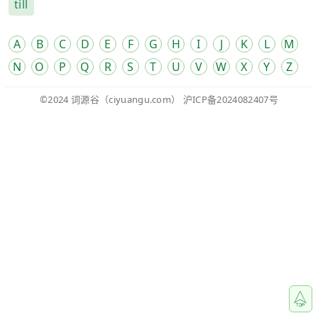
till
A
B
C
D
E
F
G
H
I
J
K
L
M
N
O
P
Q
R
S
T
U
V
W
X
Y
Z
©2024
词源谷
（ciyuangu.com）
沪ICP备2024082407号